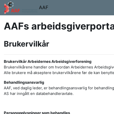
Gå til hovedinnhold
AAF
AAFs arbeidsgiverporta
Brukervilkår
Brukervilkår Arbeidernes Arbeidsgiverforening
Brukervilkårene handler om hvordan Arbeidernes Arbeidsgiver
Alle brukere må akseptere brukervilkårene før de kan benytt
Behandlingsansvarlig
AAF, ved daglig leder, er behandlingsansvarlig for behandl
AS har inngått en databehandleravtale.
Personopplysninger som behandles