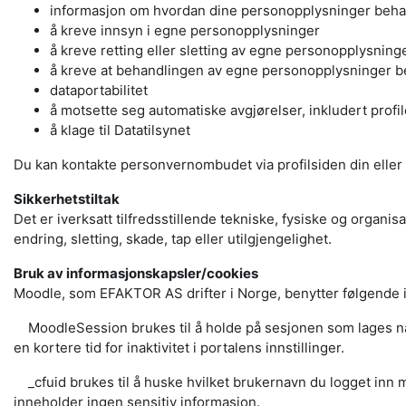
informasjon om hvordan dine personopplysninger beh
å kreve innsyn i egne personopplysninger
å kreve retting eller sletting av egne personopplysning
å kreve at behandlingen av egne personopplysninger 
dataportabilitet
å motsette seg automatiske avgjørelser, inkludert profi
å klage til Datatilsynet
Du kan kontakte personvernombudet via profilsiden din eller
Sikkerhetstiltak
Det er iverksatt tilfredsstillende tekniske, fysiske og organi
endring, sletting, skade, tap eller utilgjengelighet.
Bruk av informasjonskapsler/cookies
Moodle, som EFAKTOR AS drifter i Norge, benytter følgende 
MoodleSession brukes til å holde på sesjonen som lages når d
en kortere tid for inaktivitet i portalens innstillinger.
_cfuid brukes til å huske hvilket brukernavn du logget inn me
inneholder ingen sensitiv informasjon.