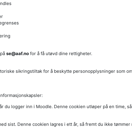
andles
er
begrenses
lering
 på
se@aaf.no
for å få utøvd dine rettigheter.
satoriske sikringstiltak for å beskytte personopplysninger som om
informasjonskapsler:
u logger inn i Moodle. Denne cookien utløper på en time, så sa
d sist. Denne cookien lagres i ett år, så fremt du ikke tømmer m